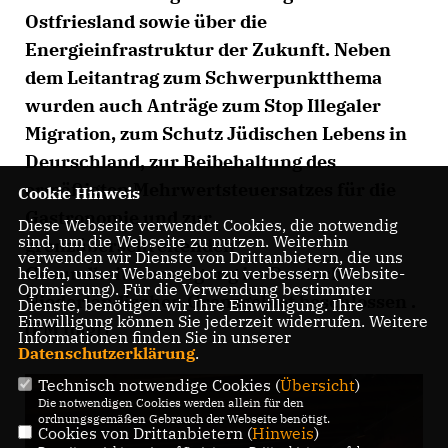
Ostfriesland sowie über die
Energieinfrastruktur der Zukunft. Neben
dem Leitantrag zum Schwerpunktthema
wurden auch Anträge zum Stop Illegaler
Migration, zum Schutz Jüdischen Lebens in
Deurschland, zur Beibehaltung des
ermäßigten Mehrwertsteuersatzes für die
Cookie Hinweis
Gastronomie und zur
Diese Webseite verwendet Cookies, die notwendig
sind, um die Webseite zu nutzen. Weiterhin
grenzüberschreitenden
verwenden wir Dienste von Drittanbietern, die uns
Gesundheitsversorgung im Deutsch-
helfen, unser Webangebot zu verbessern (Website-
Optmierung). Für die Verwendung bestimmter
Niederländischen Grenzgebiet beschlossen .
Dienste, benötigen wir Ihre Einwilligung. Ihre
Einwilligung können Sie jederzeit widerrufen. Weitere
(PM folgt)
Informationen finden Sie in unserer
Datenschutzerklärung
.
Technisch notwendige Cookies (
Übersicht
)
Die notwendigen Cookies werden allein für den
ordnungsgemäßen Gebrauch der Webseite benötigt.
Cookies von Drittanbietern (
Hinweis
)